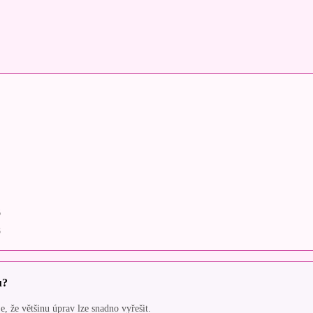
6
8
u?
, že většinu úprav lze snadno vyřešit.