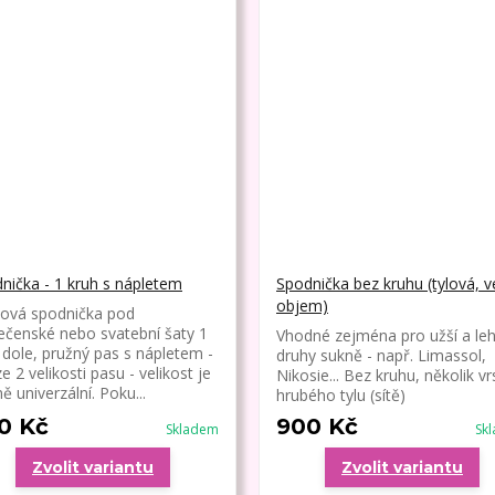
nička - 1 kruh s nápletem
Spodnička bez kruhu (tylová, v
objem)
ová spodnička pod
ečenské nebo svatební šaty 1
Vhodné zejména pro užší a leh
 dole, pružný pas s nápletem -
druhy sukně - např. Limassol,
e 2 velikosti pasu - velikost je
Nikosie... Bez kruhu, několik vr
ě univerzální. Poku...
hrubého tylu (sítě)
0 Kč
900 Kč
Skladem
Sk
Zvolit variantu
Zvolit variantu