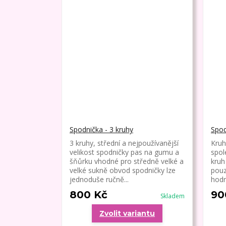
Spodnička - 3 kruhy
Spod
3 kruhy, střední a nejpoužívanější
Kruh
velikost spodničky pas na gumu a
spol
šňůrku vhodné pro středně velké a
kruh
velké sukně obvod spodničky lze
pouz
jednoduše ručně...
hodn
800 Kč
90
Skladem
Zvolit variantu