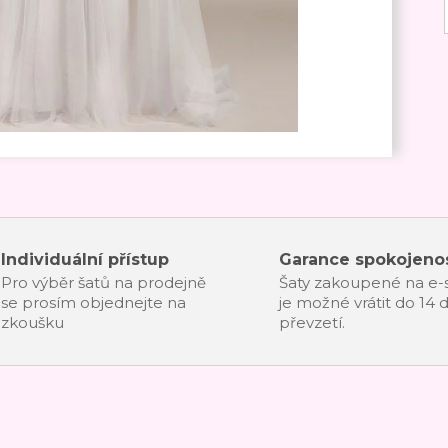
Individuální přístup
Garance spokojenos
Pro výběr šatů na prodejně
Šaty zakoupené na e
se prosím objednejte na
je možné vrátit do 14 
zkoušku
převzetí.