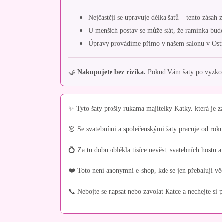
Nejčastěji se upravuje délka šatů – tento zásah
U menších postav se může stát, že ramínka budou 
Úpravy provádíme přímo v našem salonu v Ost
🤝
Nakupujete bez rizika.
Pokud Vám šaty po vyzkouš
✨ Tyto šaty prošly rukama majitelky Katky, která je z
👗 Se svatebními a společenskými šaty pracuje od rok
💍 Za tu dobu oblékla tisíce nevěst, svatebních hostů a
❤️ Toto není anonymní e-shop, kde se jen přebalují vě
📞 Nebojte se napsat nebo zavolat Katce a nechejte si p