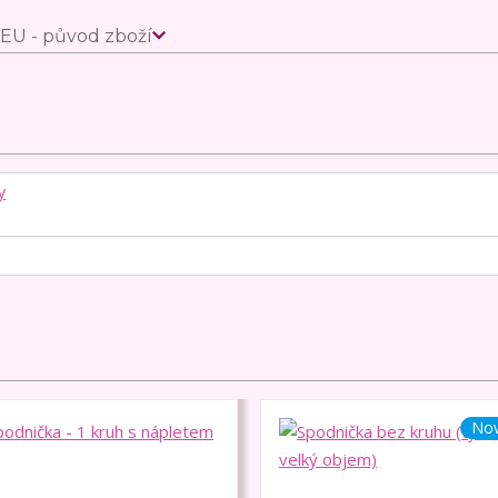
EU - původ zboží
y
Nov