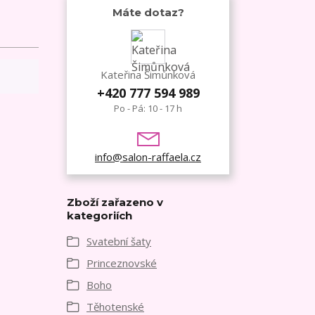
Máte dotaz?
Kateřina Šimůnková
+420 777 594 989
Po - Pá: 10 - 17 h
info@salon-raffaela.cz
Zboží zařazeno v
kategoriích
Svatební šaty
Princeznovské
Boho
Těhotenské