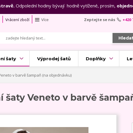
stravě.
Odpolední hodiny bývají hodně vytížené, prosím,
objedn
Vrácení zboží
Více
Zeptejte se nás
+420 
Hleda
ní šaty
Výprodej šatů
Doplňky
Le
Veneto v barvě šampaň (na objednávku)
 šaty Veneto v barvě šampa