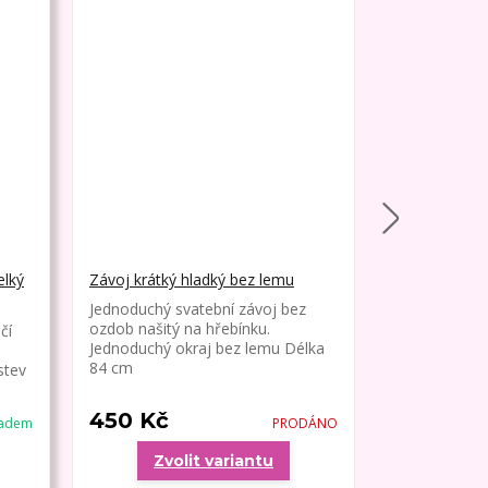
elký
Závoj krátký hladký bez lemu
Závoj krátký
lemem
Jednoduchý svatební závoj bez
ozdob našitý na hřebínku.
čí
Jednoduchý s
Jednoduchý okraj bez lemu Délka
ozdob našitý
84 cm
stev
tenký okraj.
450 Kč
480 Kč
ladem
PRODÁNO
Zvolit variantu
Zvo