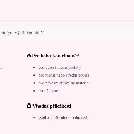
hlubokým výstřihem do V
☘️ Pro koho jsou vhodné?
aň
pro vyšší i menší postavy
pro menší nebo střední poprsí
pro nevěsty citlivé na materiál
pro těhotné
💍 Vhodné příležitosti
svatba v přírodním boho stylu