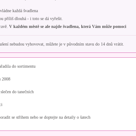
 zvládne každá švadlena
příliš dlouhá - i toto se dá vyřešit.
ravě.
V každém městě se ale najde švadlena, která Vám může pomoci
ení nebudou vyhovovat, můžete je v původním stavu do 14 dnů vrátit.
ařadila do sortimentu
u 2008
 slečen do tanečních
ci
oradit se střihem nebo se doptejte na detaily o šatech