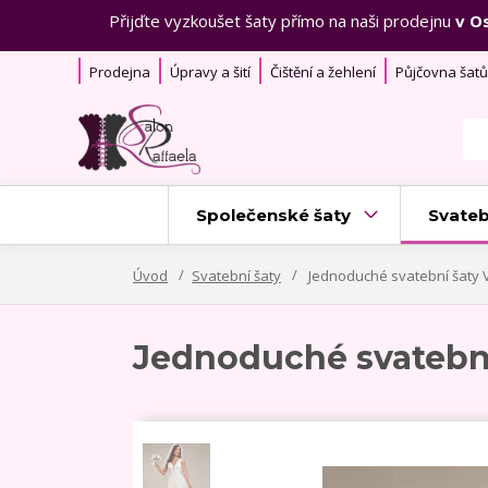
Přijďte vyzkoušet šaty přímo na naši prodejnu
v O
Prodejna
Úpravy a šití
Čištění a žehlení
Půjčovna šatů
Společenské šaty
Svateb
Úvod
Svatební šaty
Jednoduché svatební šaty 
Jednoduché svatební