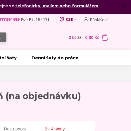
ejte se
telefonicky, mailem nebo formulářem
.
777 594 989
Po - Pá: 10 - 17 h
CZK
Přihlášení
0
ks
za
0,00 Kč
t
tní šaty
Denní šaty do práce
ň (na objednávku)
Dostupnost
2 - 4 týdny